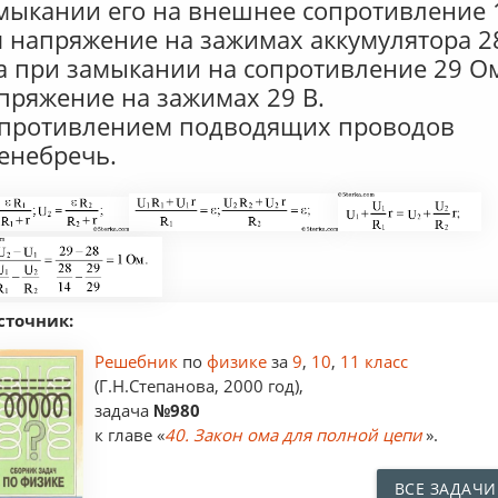
мыкании его на внешнее сопротивление 
 напряжение на зажимах аккумулятора 2
 а при замыкании на сопротивление 29 О
пряжение на зажимах 29 В.
противлением подводящих проводов
енебречь.
сточник:
Решебник
по
физике
за
9
,
10
,
11 класс
(Г.Н.Степанова, 2000 год),
задача
№980
к главе «
40. Закон ома для полной цепи
».
ВСЕ ЗАДАЧИ