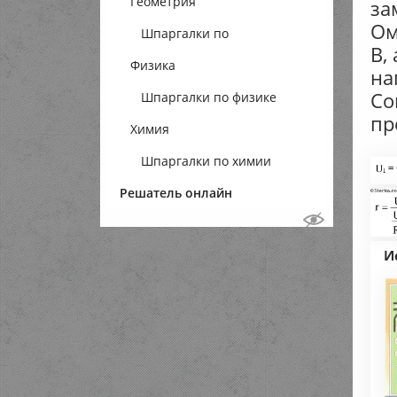
Геометрия
за
Ом
Шпаргалки по
В,
Физика
геометрии
на
Со
Шпаргалки по физике
пр
Химия
Шпаргалки по химии
Решатель онлайн
И