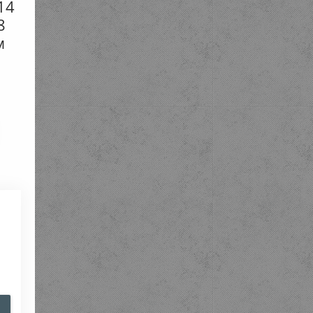
14
8
м