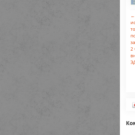
←
и
т
по
з
2
в
Э
Ко