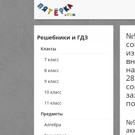
№9
Решебники и ГДЗ
со
Классы
из
вн
7 класс
на
8 класс
28
9 класс
со
10 класс
за
п
11 класс
Предметы
№9
Алгебра
ак