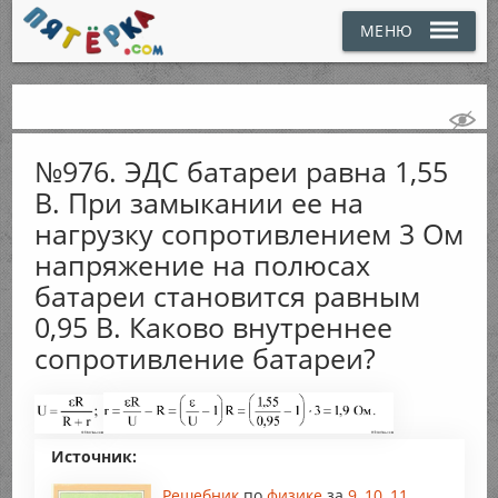
МЕНЮ
№976. ЭДС батареи равна 1,55
В. При замыкании ее на
нагрузку сопротивлением 3 Ом
напряжение на полюсах
батареи становится равным
0,95 В. Каково внутреннее
сопротивление батареи?
Источник:
Решебник
по
физике
за
9
,
10
,
11