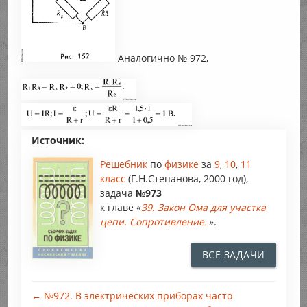
Аналогично № 972,
Источник:
Решебник
по
физике
за
9
,
10
,
11
класс
(Г.Н.Степанова, 2000 год),
задача
№973
к главе «
39. Закон Ома для участка
цепи. Сопротивление.
».
ВСЕ ЗАДАЧИ
← №972. В электрических приборах часто