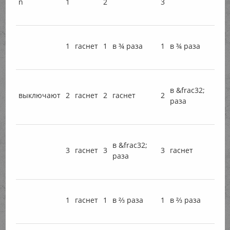
n
1
2
3
1
гаснет
1
в ¾ раза
1
в ¾ раза
в &frac32;
выключают
2
гаснет
2
гаснет
2
раза
в &frac32;
3
гаснет
3
3
гаснет
раза
1
гаснет
1
в ⅔ раза
1
в ⅔ раза