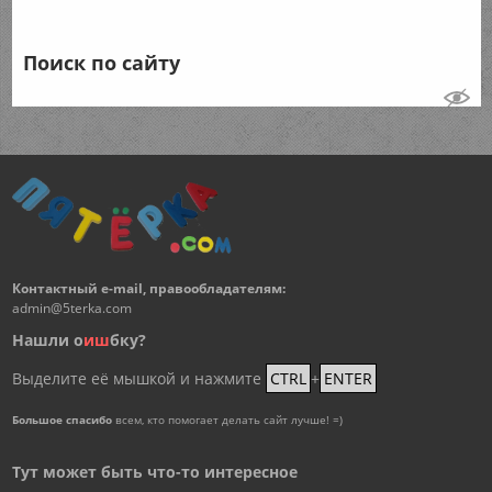
Поиск по сайту
Контактный e-mail, правообладателям:
admin@5terka.com
Нашли о
и
ш
бку?
Выделите её мышкой и нажмите
CTRL
+
ENTER
Большое спасибо
всем, кто помогает делать сайт лучше! =)
Тут может быть что-то интересное