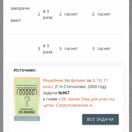
закорачи
в 3
2
2
гаснет
2
гаснет
раза
вают
в 3
3
3
гаснет
3
гаснет
раза
Источник:
Решебник
по
физике
за
9
,
10
,
11
класс
(Г.Н.Степанова, 2000 год),
задача
№967
к главе «
39. Закон Ома для участка
цепи. Сопротивление.
».
ВСЕ ЗАДАЧИ