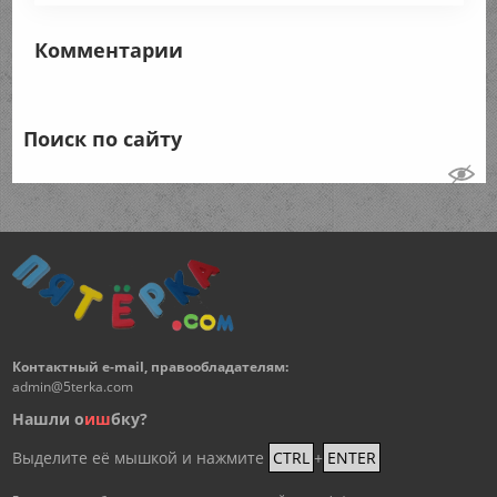
Комментарии
Поиск по сайту
Контактный e-mail, правообладателям:
admin@5terka.com
Нашли о
и
ш
бку?
Выделите её мышкой и нажмите
CTRL
+
ENTER