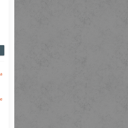
ба
ое