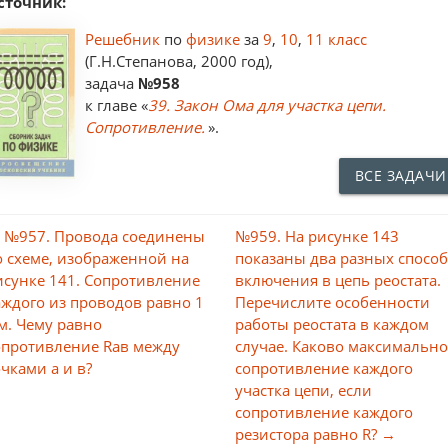
сточник:
Решебник
по
физике
за
9
,
10
,
11 класс
(Г.Н.Степанова, 2000 год),
задача
№958
к главе «
39. Закон Ома для участка цепи.
Сопротивление.
».
ВСЕ ЗАДАЧИ
 №957. Провода соединены
№959. На рисунке 143
о схеме, изображенной на
показаны два разных спосо
исунке 141. Сопротивление
включения в цепь реостата.
аждого из проводов равно 1
Перечислите особенности
м. Чему равно
работы реостата в каждом
опротивление Raв между
случае. Каково максимальн
очками а и в?
сопротивление каждого
участка цепи, если
сопротивление каждого
резистора равно R? →