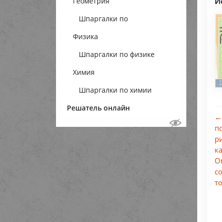
Геометрия
И
Шпаргалки по
Физика
геометрии
Шпаргалки по физике
Химия
Шпаргалки по химии
Решатель онлайн
←
п
р
к
О
с
т