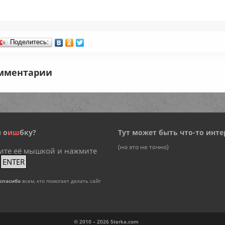
Поделитесь:
мментарии
 о
и
ш
бку?
Тут может быть что-то инте
(но это не точно)
ите её мышкой и нажмите
+
ENTER
спасибо
всем, кто помогает делать сайт
© 2010 – 2026
5terka.com