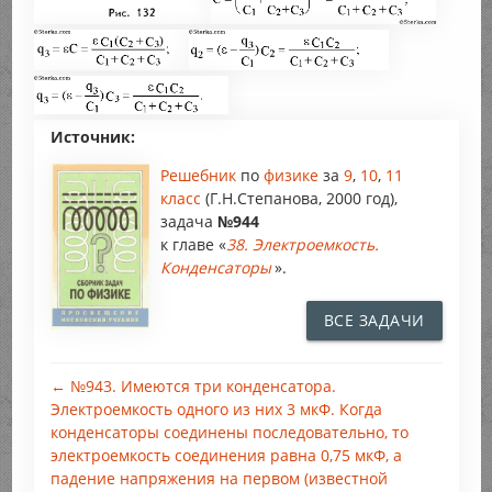
Источник:
Решебник
по
физике
за
9
,
10
,
11
класс
(Г.Н.Степанова, 2000 год),
задача
№944
к главе «
38. Электроемкость.
Конденсаторы
».
ВСЕ ЗАДАЧИ
← №943. Имеются три конденсатора.
Электроемкость одного из них 3 мкФ. Когда
конденсаторы соединены последовательно, то
электроемкость соединения равна 0,75 мкФ, а
падение напряжения на первом (известной