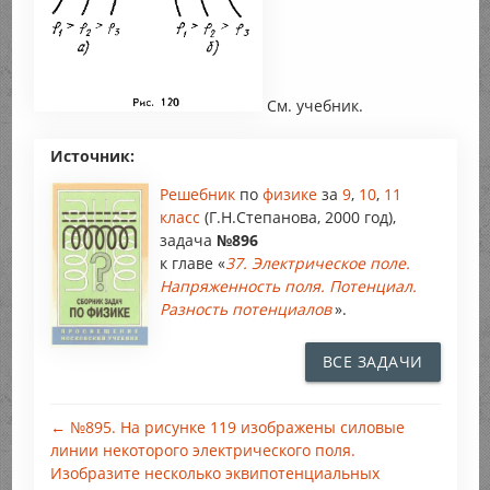
См. учебник.
Источник:
Решебник
по
физике
за
9
,
10
,
11
класс
(Г.Н.Степанова, 2000 год),
задача
№896
к главе «
37. Электрическое поле.
Напряженность поля. Потенциал.
Разность потенциалов
».
ВСЕ ЗАДАЧИ
← №895. На рисунке 119 изображены силовые
линии некоторого электрического поля.
Изобразите несколько эквипотенциальных