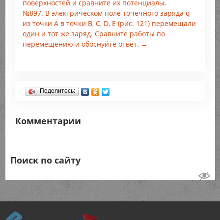
поверхностей и сравните их потенциалы.
№897. В электрическом поле точечного заряда q
из точки А в точки В, С, D, Е (рис. 121) перемещали
один и тот же заряд. Сравните работы по
перемещению и обоснуйте ответ. →
Поделитесь:
Комментарии
Поиск по сайту