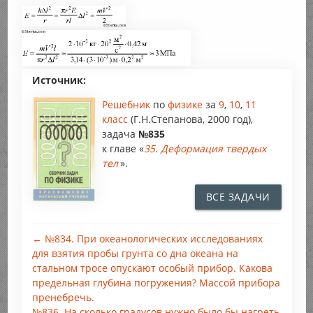
Источник:
Решебник
по
физике
за
9
,
10
,
11
класс
(Г.Н.Степанова, 2000 год),
задача
№835
к главе «
35. Деформация твердых
тел
».
ВСЕ ЗАДАЧИ
← №834. При океанологических исследованиях
для взятия пробы грунта со дна океана на
стальном тросе опускают особый прибор. Какова
предельная глубина погружения? Массой прибора
пренебречь.
№836. На сколько градусов нужно было бы нагреть