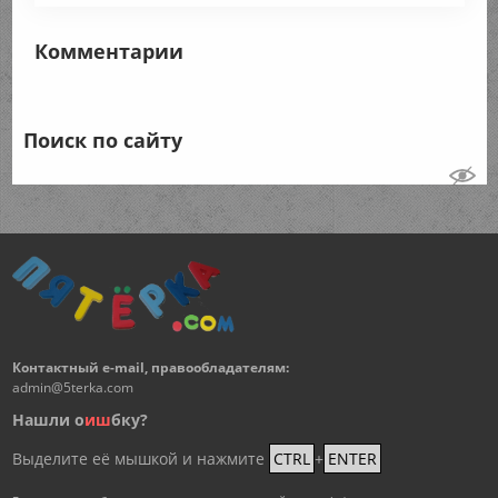
Комментарии
Поиск по сайту
Контактный e-mail, правообладателям:
admin@5terka.com
Нашли о
и
ш
бку?
Выделите её мышкой и нажмите
CTRL
+
ENTER