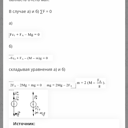
В случае а) и б) ∑F = 0
а)
б)
складывая уравнения а) и б)
Источник: