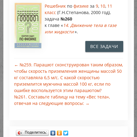
Решебник
по
физике
за
9
,
10
,
11
класс
(Г.Н.Степанова, 2000 год),
задача
№260
к главе «
14. Движение тела в газе
или жидкости
».
ВСЕ ЗАДАЧИ
← №259. Парашют сконструирован таким образом,
чтобы скорость приземления женщины массой 50
кг составляла 6,5 м/с. С какой скоростью
приземлится мужчина массой 100 кг, если по
ошибке воспользуется этим парашютом?
№261. Составьте таблицу на тему «Вес тела»,
отвечая на следующие вопросы: →
Поделитесь: