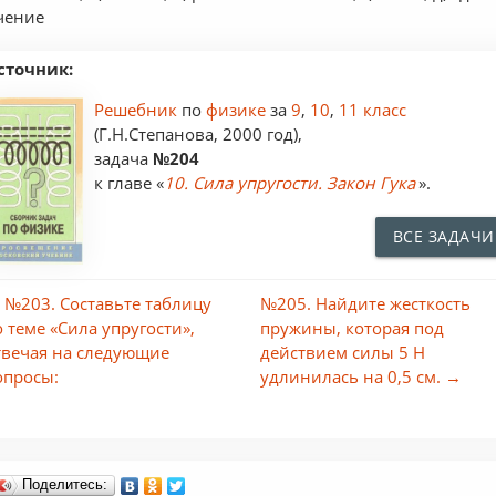
чение
сточник:
Решебник
по
физике
за
9
,
10
,
11 класс
(Г.Н.Степанова, 2000 год),
задача
№204
к главе «
10. Сила упругости. Закон Гука
».
ВСЕ ЗАДАЧИ
 №203. Составьте таблицу
№205. Найдите жесткость
о теме «Сила упругости»,
пружины, которая под
твечая на следующие
действием силы 5 Н
опросы:
удлинилась на 0,5 см. →
Поделитесь: