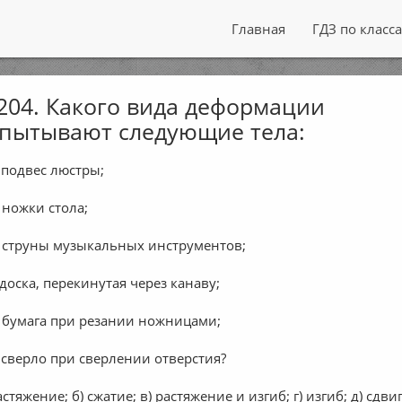
Главная
ГДЗ по класс
04. Какого вида деформации
пытывают следующие тела:
 подвес люстры;
 ножки стола;
 струны музыкальных инструментов;
 доска, перекинутая через канаву;
 бумага при резании ножницами;
 сверло при сверлении отверстия?
астяжение; б) сжатие; в) растяжение и изгиб; г) изгиб; д) сдвиг