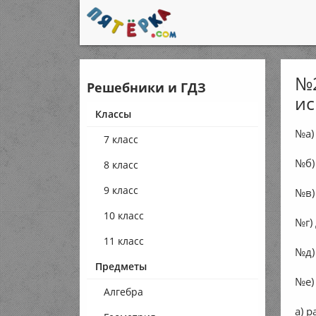
№2
Решебники и ГДЗ
ис
Классы
№а)
7 класс
№б)
8 класс
9 класс
№в)
10 класс
№г)
11 класс
№д)
Предметы
№е)
Алгебра
а) р