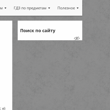
ам
ГДЗ по предметам
Полезное
Поиск по сайту
; е)