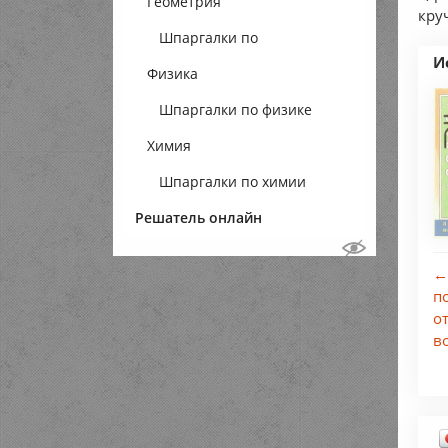
Геометрия
кру
Шпаргалки по
И
Физика
геометрии
Шпаргалки по физике
Химия
Шпаргалки по химии
Решатель онлайн
←
п
о
в