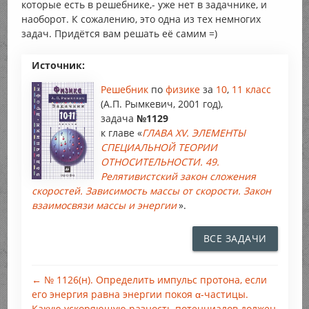
которые есть в решебнике,- уже нет в задачнике, и
наоборот. К сожалению, это одна из тех немногих
задач. Придётся вам решать её самим =)
Источник:
Решебник
по
физике
за
10
,
11 класс
(А.П. Рымкевич, 2001 год),
задача
№1129
к главе «
ГЛАВА XV. ЭЛЕМЕНТЫ
СПЕЦИАЛЬНОЙ ТЕОРИИ
ОТНОСИТЕЛЬНОСТИ. 49.
Релятивистский закон сложения
скоростей. Зависимость массы от скорости. Закон
взаимосвязи массы и энергии
».
ВСЕ ЗАДАЧИ
← № 1126(н). Определить импульс протона, если
его энергия равна энергии покоя α-частицы.
Какую ускоряющую разность потенциалов должен