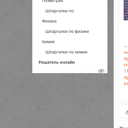
Геометрия
Шпаргалки по
Физика
геометрии
Шпаргалки по физике
Химия
←
Шпаргалки по химии
н
п
Решатель онлайн
с
1
п
о