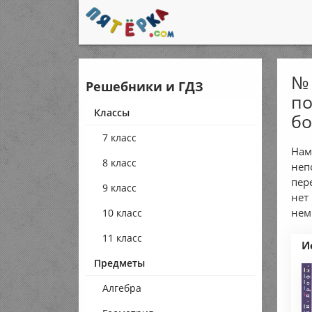
№ 
Решебники и ГДЗ
по
Классы
бо
7 класс
Нам
8 класс
неп
пер
9 класс
нет
нем
10 класс
11 класс
И
Предметы
Алгебра