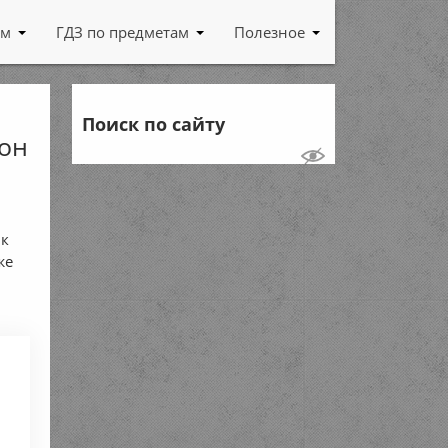
ам
ГДЗ по предметам
Полезное
а
Поиск по сайту
 он
ик
же