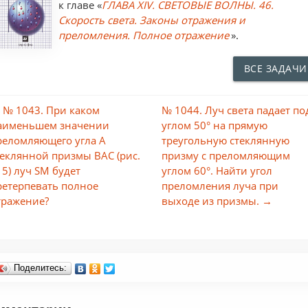
к главе «
ГЛАВА XIV. СВЕТОВЫЕ ВОЛНЫ. 46.
Скорость света. Законы отражения и
преломления. Полное отражение
».
ВСЕ ЗАДАЧИ
 № 1043. При каком
№ 1044. Луч света падает по
аименьшем значении
углом 50° на прямую
реломляющего угла А
треугольную стеклянную
теклянной призмы ВАС (рис.
призму с преломляющим
15) луч SM будет
углом 60°. Найти угол
ретерпевать полное
преломления луча при
тражение?
выходе из призмы. →
Поделитесь: