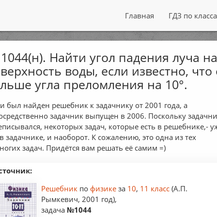
Главная
ГДЗ по класс
1044(н). Найти угол падения луча н
верхность воды, если известно, что
льше угла преломления на 10°.
и был найден решебник к задачнику от 2001 года, а
осредственно задачник выпущен в 2006. Поскольку задачн
еписывался, некоторых задач, которые есть в решебнике,- у
 в задачнике, и наоборот. К сожалению, это одна из тех
ногих задач. Придётся вам решать её самим =)
сточник:
Решебник
по
физике
за
10
,
11 класс
(А.П.
Рымкевич, 2001 год),
задача
№1044