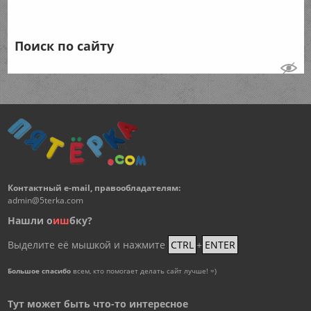
Поиск по сайту
Контактный e-mail, правообладателям:
admin@5terka.com
Нашли о
и
ш
бку?
Выделите её мышкой и нажмите
CTRL
+
ENTER
Большое спасибо
всем, кто помогает делать сайт лучше! =)
Тут может быть что-то интересное