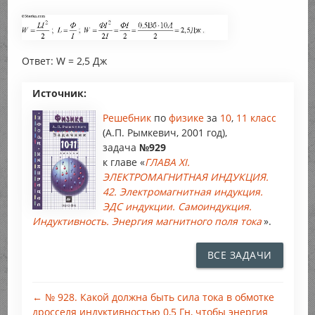
Ответ: W = 2,5 Дж
Источник:
Решебник
по
физике
за
10
,
11 класс
(А.П. Рымкевич, 2001 год),
задача
№929
к главе «
ГЛАВА XI.
ЭЛЕКТРОМАГНИТНАЯ ИНДУКЦИЯ.
42. Электромагнитная индукция.
ЭДС индукции. Самоиндукция.
Индуктивность. Энергия магнитного поля тока
».
ВСЕ ЗАДАЧИ
← № 928. Какой должна быть сила тока в обмотке
дросселя индуктивностью 0,5 Гн, чтобы энергия