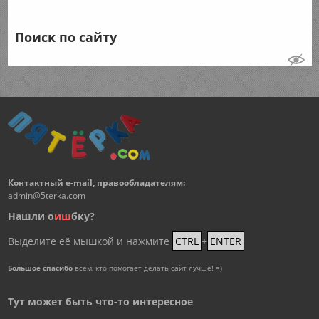
Поиск по сайту
Контактный e-mail, правообладателям:
admin@5terka.com
Нашли о
и
ш
бку?
Выделите её мышкой и нажмите
CTRL
+
ENTER
Большое спасибо
всем, кто помогает делать сайт лучше! =)
Тут может быть что-то интересное