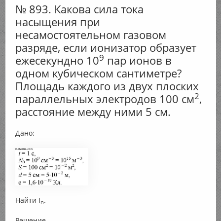
№ 893. Какова сила тока
насыщения при
несамостоятельном газовом
разряде, если ионизатор образует
9
ежесекундно 10
пар ионов в
одном кубическом сантиметре?
Площадь каждого из двух плоских
2
параллельных электродов 100 см
,
расстояние между ними 5 см.
Дано:
Найти I
.
n
Решение.