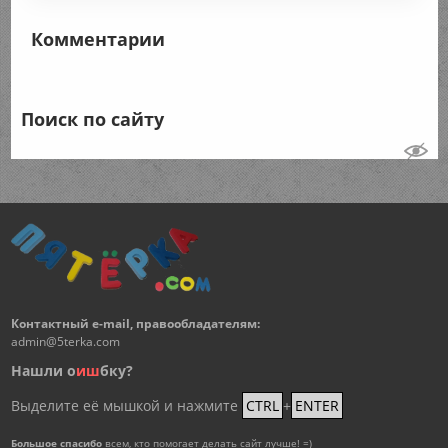
Комментарии
Поиск по сайту
Контактный e-mail, правообладателям:
admin@5terka.com
Нашли о
и
ш
бку?
Выделите её мышкой и нажмите
CTRL
+
ENTER
Большое спасибо
всем, кто помогает делать сайт лучше! =)