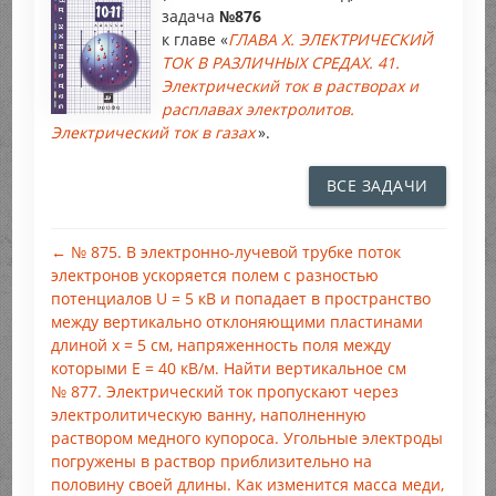
задача
№876
к главе «
ГЛАВА X. ЭЛЕКТРИЧЕСКИЙ
ТОК В РАЗЛИЧНЫХ СРЕДАХ. 41.
Электрический ток в растворах и
расплавах электролитов.
Электрический ток в газах
».
ВСЕ ЗАДАЧИ
← № 875. В электронно-лучевой трубке поток
электронов ускоряется полем с разностью
потенциалов U = 5 кВ и попадает в пространство
между вертикально отклоняющими пластинами
длиной х = 5 см, напряженность поля между
которыми Е = 40 кВ/м. Найти вертикальное см
№ 877. Электрический ток пропускают через
электролитическую ванну, наполненную
раствором медного купороса. Угольные электроды
погружены в раствор приблизительно на
половину своей длины. Как изменится масса меди,