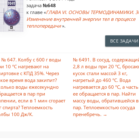
задача
№648
к главе «
ГЛАВА VI. ОСНОВЫ ТЕРМОДИНАМИКИ. 3
Изменение внутренней энергии тел в процессе
теплопередачи
».
ВСЕ ЗАДАЧИ
 № 647. Колбу с 600 г воды
№ 6491. В сосуд, содержащи
ри 10 °С нагревают на
2,8 л воды при 20 °С, бросаю
пиртовке с КПД 35%. Через
кусок стали массой 3 кг,
акое время вода закипит?
нагретый до 460 °С. Вода
колько воды ежесекундно
нагревается до 60 °С, а часть
бращается в пар при
ее обращается в пар. Найти
ипении, если в 1 мин сгорает
массу воды, обратившейся в
 г спирта? Теплоемкость
пар. Теплоемкостью сосуда
олбы 100 Дж/К.
пренебречь. →