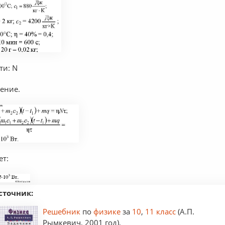
ти: N
ение.
ет:
сточник:
Решебник
по
физике
за
10
,
11 класс
(А.П.
Рымкевич, 2001 год),