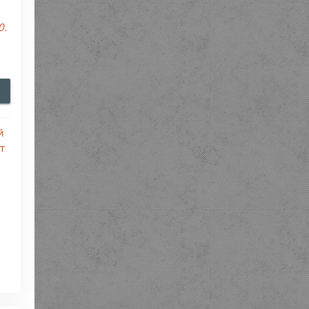
0.
й
т