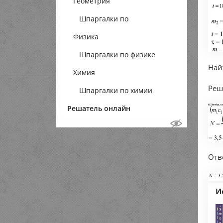
Геометрия
Шпаргалки по
Физика
геометрии
Шпаргалки по физике
Най
Химия
Реш
Шпаргалки по химии
Решатель онлайн
Отв
И