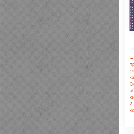
←
п
с
к
С
о
к
2
к