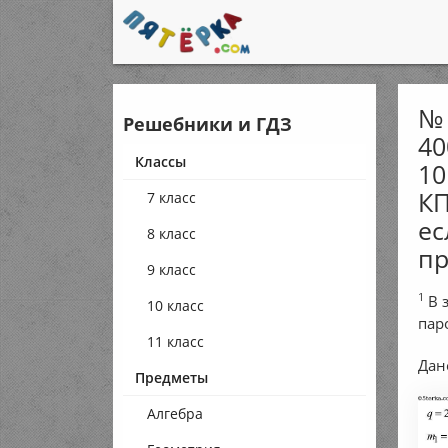
№ 
Решебники и ГДЗ
40
Классы
10
КП
7 класс
ес
8 класс
пр
9 класс
1
В 
10 класс
пар
11 класс
Дан
Предметы
Алгебра