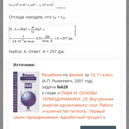
Отсюда находим, что c
> c
.
P
V
Найти: А. Ответ: А ≈ 297 Дж.
Источник:
Решебник
по
физике
за
10
,
11 класс
(А.П. Рымкевич, 2001 год),
задача
№628
к главе «
ГЛАВА VI. ОСНОВЫ
ТЕРМОДИНАМИКИ. 29. Внутренняя
энергия одноатомного газа. Работа
и количество теплоты. Первый
закон термодинамики. Адиабатный процесс
».