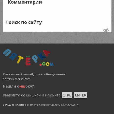
Комментарии
Поиск по сайту
Контактный e-mail, правообладателям:
admin@5terka.com
Нашли о
и
ш
бку?
Выделите её мышкой и нажмите
CTRL
+
ENTER
Большое спасибо
всем, кто помогает делать сайт лучше! =)