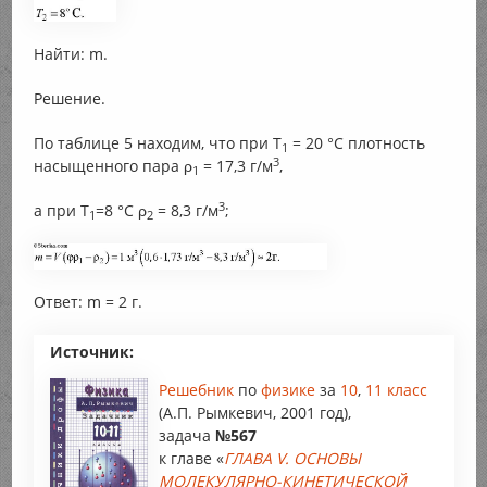
Найти: m.
Решение.
По таблице 5 находим, что при T
= 20 °С плотность
1
3
насыщенного пара ρ
= 17,3 г/м
,
1
3
а при T
=8 °С ρ
= 8,3 г/м
;
1
2
Ответ: m = 2 г.
Источник:
Решебник
по
физике
за
10
,
11 класс
(А.П. Рымкевич, 2001 год),
задача
№567
к главе «
ГЛАВА V. ОСНОВЫ
МОЛЕКУЛЯРНО-КИНЕТИЧЕСКОЙ