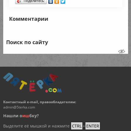
Поделитесь:
Комментарии
Поиск по сайту
Контактный e-mail, правообладателям:
admin@5terka.com
Нашли о
и
ш
бку?
Выделите её мышкой и нажмите
CTRL
+
ENTER