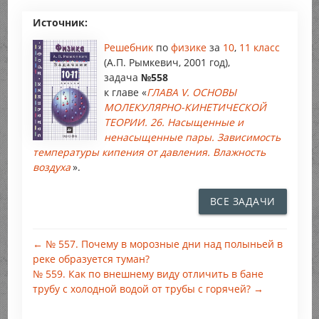
Источник:
Решебник
по
физике
за
10
,
11 класс
(А.П. Рымкевич, 2001 год),
задача
№558
к главе «
ГЛАВА V. ОСНОВЫ
МОЛЕКУЛЯРНО-КИНЕТИЧЕСКОЙ
ТЕОРИИ. 26. Насыщенные и
ненасыщенные пары. Зависимость
температуры кипения от давления. Влажность
воздуха
».
ВСЕ ЗАДАЧИ
← № 557. Почему в морозные дни над полыньей в
реке образуется туман?
№ 559. Как по внешнему виду отличить в бане
трубу с холодной водой от трубы с горячей? →