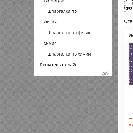
Геометрия
Шпаргалки по
Отве
Физика
геометрии
Шпаргалки по физике
И
Химия
Шпаргалки по химии
Решатель онлайн
←
в
н