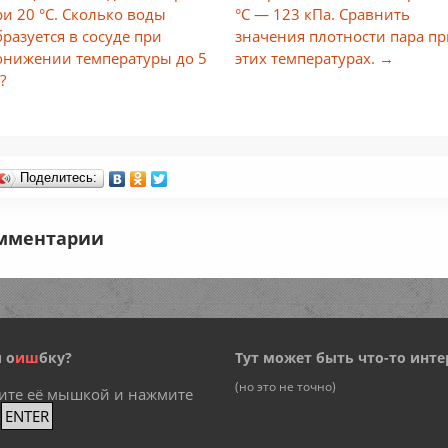
ри 20 °С. Сколько воды
°С — 123 кПа. Сравнить
бразуется в сосуде при
значения плотности пара п
онижении температуры до 5
этих температурах. →
?
Поделитесь:
мментарии
 о
и
ш
бку?
Тут может быть что-то инте
(но это не точно)
ите её мышкой и нажмите
+
ENTER