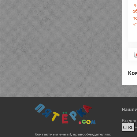
п
о
п
°С
Ко
Нашли
Выдел
CTRL
Контактный e-mail, правообладателям: