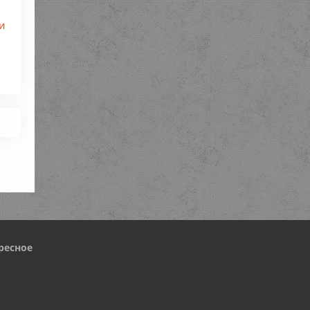
ри
ресное