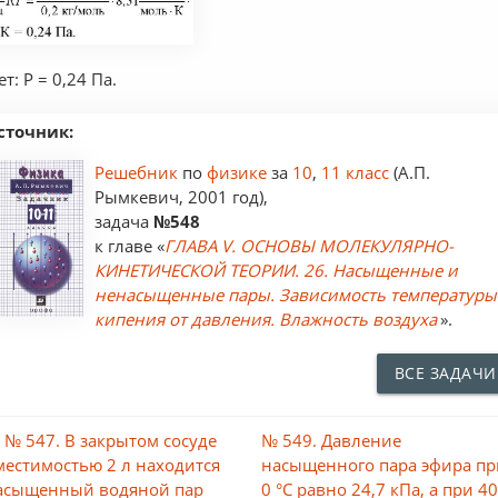
т: P = 0,24 Па.
сточник:
Решебник
по
физике
за
10
,
11 класс
(А.П.
Рымкевич, 2001 год),
задача
№548
к главе «
ГЛАВА V. ОСНОВЫ МОЛЕКУЛЯРНО-
КИНЕТИЧЕСКОЙ ТЕОРИИ. 26. Насыщенные и
ненасыщенные пары. Зависимость температуры
кипения от давления. Влажность воздуха
».
ВСЕ ЗАДАЧИ
 № 547. В закрытом сосуде
№ 549. Давление
местимостью 2 л находится
насыщенного пара эфира пр
асыщенный водяной пар
0 °С равно 24,7 кПа, а при 4