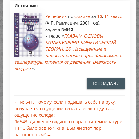
Источник:
Решебник
по
физике
за
10
,
11 класс
(А.П. Рымкевич, 2001 год),
задача
№542
к главе «
ГЛАВА V. ОСНОВЫ
МОЛЕКУЛЯРНО-КИНЕТИЧЕСКОЙ
ТЕОРИИ. 26. Насыщенные и
ненасыщенные пары. Зависимость
температуры кипения от давления. Влажность
воздуха
».
ВСЕ ЗАДАЧИ
← № 541. Почему, если подышать себе на руку,
получается ощущение тепла, а если подуть —
ощущение холода?
№ 543. Давление водяного пара при температуре
14 °С было равно 1 кПа. Был ли этот пар
насыщенным? →