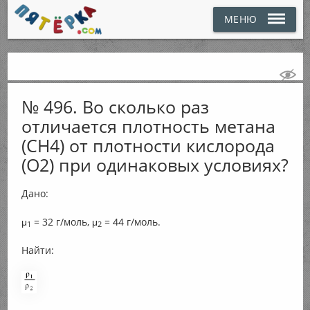
МЕНЮ
№ 496. Во сколько раз
отличается плотность метана
(СН4) от плотности кислорода
(O2) при одинаковых условиях?
Дано:
μ
= 32 г/моль, μ
= 44 г/моль.
1
2
Найти: