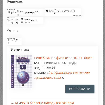
Решение.
Ответ:
Источник:
Решебник
по
физике
за
10
,
11 класс
(А.П. Рымкевич, 2001 год),
задача
№496
к главе «
24. Уравнения состояния
идеального газа
».
ВСЕ ЗАДАЧИ
← № 495. В баллоне находится газ при