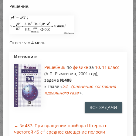
Решение.
Ответ: v = 4 моль.
Источник:
Решебник
по
физике
за
10
,
11 класс
(А.П. Рымкевич, 2001 год),
задача
№488
к главе «
24. Уравнения состояния
идеального газа
».
ВСЕ ЗАДАЧИ
← № 487. При вращении прибора Штерна с
-1
частотой 45 с
среднее смещение полоски