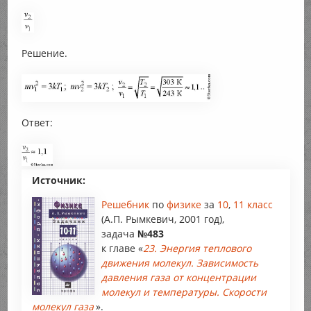
Решение.
Ответ:
Источник:
Решебник
по
физике
за
10
,
11 класс
(А.П. Рымкевич, 2001 год),
задача
№483
к главе «
23. Энергия теплового
движения молекул. Зависимость
давления газа от концентрации
молекул и температуры. Скорости
молекул газа
».