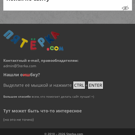
Контактный e-mail, правообладателям:
admin@5terka.com
Нашли о
и
ш
бку?
Выделите её мышкой и нажмите
CTRL
+
ENTER
Большое спасибо
всем, кто помогает делать сайт лучше! =)
Тут может быть что-то интересное
(но это не точно)
© 2010 – 2026
5terka.com