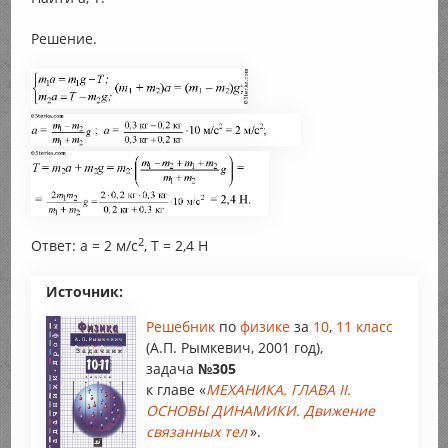
Решение.
2
Ответ: a = 2 м/с
, T = 2,4 Н
Источник:
Решебник
по
физике
за
10
,
11 класс
(А.П. Рымкевич, 2001 год),
задача
№305
к главе «
МЕХАНИКА. ГЛАВА II.
ОСНОВЫ ДИНАМИКИ. Движение
связанных тел
».