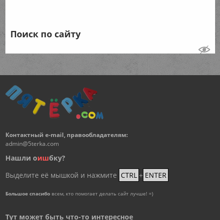
Поиск по сайту
Контактный e-mail, правообладателям:
admin@5terka.com
Нашли о
и
ш
бку?
Выделите её мышкой и нажмите
CTRL
+
ENTER
Большое спасибо
всем, кто помогает делать сайт лучше! =)
Тут может быть что-то интересное