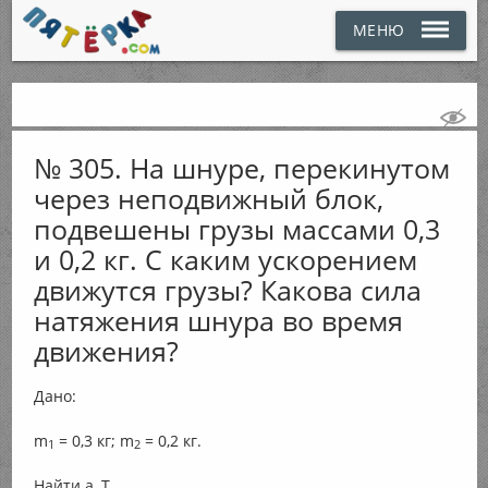
МЕНЮ
№ 305. На шнуре, перекинутом
через неподвижный блок,
подвешены грузы массами 0,3
и 0,2 кг. С каким ускорением
движутся грузы? Какова сила
натяжения шнура во время
движения?
Дано:
m
= 0,3 кг; m
= 0,2 кг.
1
2
Найти а, Т.