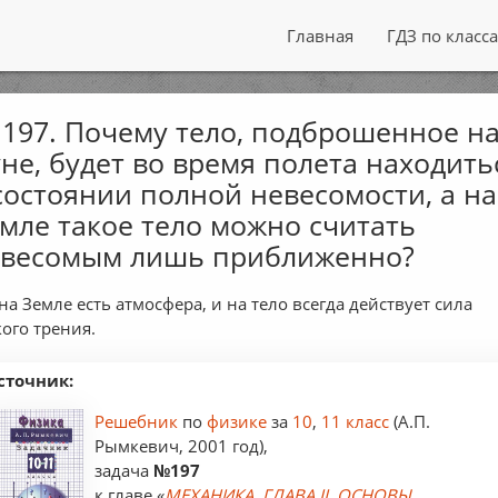
Главная
ГДЗ по класс
197. Почему тело, подброшенное н
не, будет во время полета находить
состоянии полной невесомости, а на
мле такое тело можно считать
евесомым лишь приближенно?
. на Земле есть атмосфера, и на тело всегда действует сила
кого трения.
сточник:
Решебник
по
физике
за
10
,
11 класс
(А.П.
Рымкевич, 2001 год),
задача
№197
к главе «
МЕХАНИКА. ГЛАВА II. ОСНОВЫ