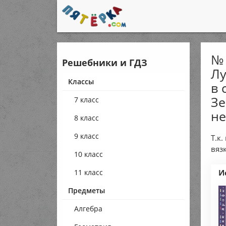
№ 
Решебники и ГДЗ
Лу
Классы
в 
Зе
7 класс
н
8 класс
9 класс
Т.к
вяз
10 класс
11 класс
И
Предметы
Алгебра