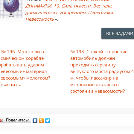
ДИНАМИКИ. 10. Сила тяжести. Вес тела,
движущегося с ускорением. Перегрузки.
Невесомость
».
ВСЕ ЗАДАЧИ
 № 196. Можно ли в
№ 198. С какой скоростью
осмическом корабле
автомобиль должен
брабатывать ударом
проходить середину
невесомый» материал
выпуклого моста радиусом 
невесомым» молотком?
м, чтобы пассажир на
бъяснить.
мгновение оказался в
состоянии невесомости? →
Поделитесь: