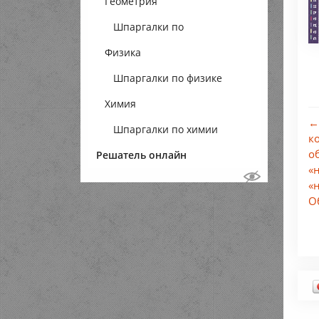
Геометрия
Шпаргалки по
Физика
геометрии
Шпаргалки по физике
Химия
←
Шпаргалки по химии
к
о
Решатель онлайн
«
«
О