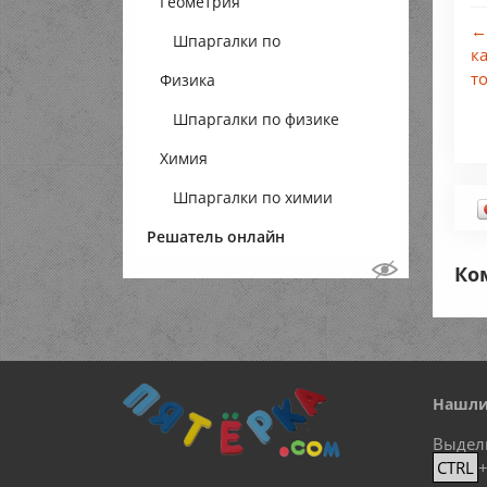
Геометрия
←
Шпаргалки по
к
т
Физика
геометрии
Шпаргалки по физике
Химия
Шпаргалки по химии
Решатель онлайн
Ко
Нашли
Выдел
CTRL