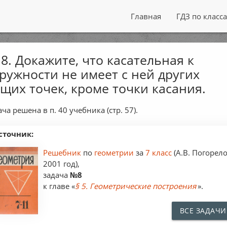
Главная
ГДЗ по класс
8. Докажите, что касательная к
ружности не имеет с ней других
щих точек, кроме точки касания.
ча решена в п. 40 учебника (стр. 57).
сточник:
Решебник
по
геометрии
за
7 класс
(А.В. Погорело
2001 год),
задача
№8
к главе «
§ 5. Геометрические построения
».
ВСЕ ЗАДАЧИ