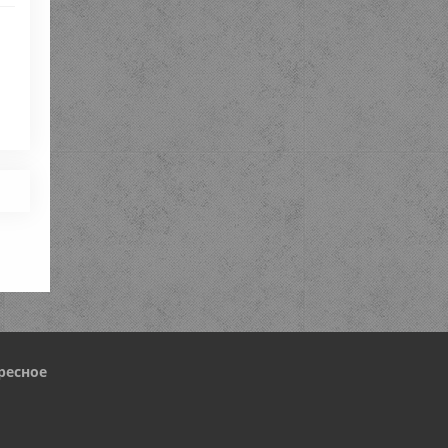
в
ресное