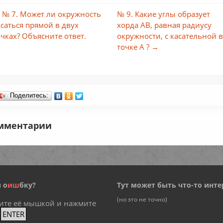
 № 7. Может ли окружность
№ 9. Какие углы образует
асаться прямой в двух
хорда АВ, равная радиусу
очках? Объясните ответ.
окружности, с касательной 
точке А ? →
Поделитесь:
мментарии
 о
и
ш
бку?
Тут может быть что-то инте
(но это не точно)
ите её мышкой и нажмите
+
ENTER