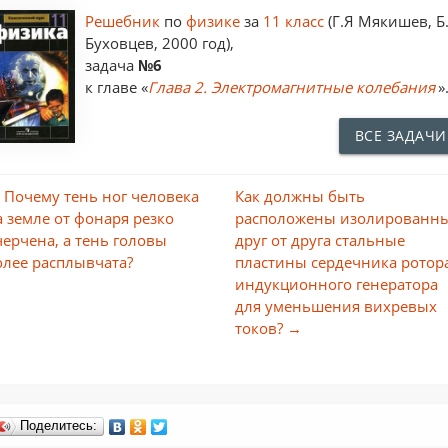
Решебник
по
физике
за
11 класс
(Г.Я Мякишев, Б.
Буховцев, 2000 год),
задача
№6
к главе «
Глава 2. Электромагнитные колебания
»
ВСЕ ЗАДАЧИ
 Почему тень ног человека
Как должны быть
а земле от фонаря резко
расположены изолированн
черчена, а тень головы
друг от друга стальные
олее расплывчата?
пластины сердечника ротор
индукционного генератора
для уменьшения вихревых
токов? →
Поделитесь: