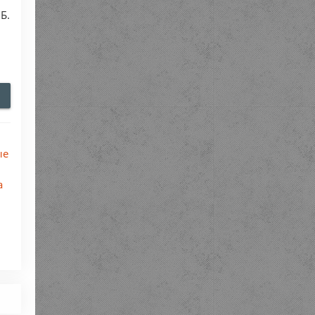
Б.
.
ые
а