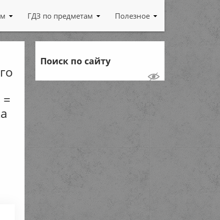
ам
ГДЗ по предметам
Полезное
Поиск по сайту
го
 =
ка