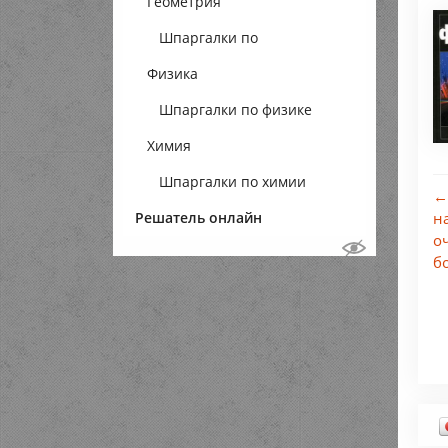
Геометрия
Шпаргалки по
Физика
геометрии
Шпаргалки по физике
Химия
Шпаргалки по химии
←
Решатель онлайн
н
о
б