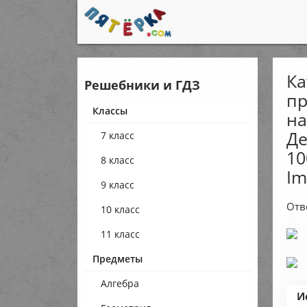
Ка
Решебники и ГДЗ
пр
Классы
на
Де
7 класс
10
8 класс
Im
9 класс
Отв
10 класс
11 класс
Предметы
Алгебра
И