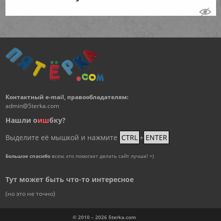
Контактный e-mail, правообладателям:
admin@5terka.com
Нашли о
и
ш
бку?
Выделите её мышкой и нажмите
CTRL
+
ENTER
Большое спасибо
всем, кто помогает делать сайт лучше! =)
Тут может быть что-то интересное
(но это не точно)
© 2010 – 2026
5terka.com