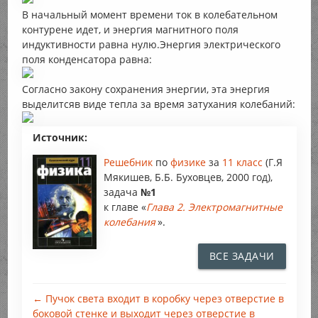
В начальный момент времени ток в колебательном
контурене идет, и энергия магнитного поля
индуктивности равна нулю.Энергия электрического
поля конденсатора равна:
Согласно закону сохранения энергии, эта энергия
выделитсяв виде тепла за время затухания колебаний:
Источник:
Решебник
по
физике
за
11 класс
(Г.Я
Мякишев, Б.Б. Буховцев, 2000 год),
задача
№1
к главе «
Глава 2. Электромагнитные
колебания
».
ВСЕ ЗАДАЧИ
← Пучок света входит в коробку через отверстие в
боковой стенке и выходит через отверстие в