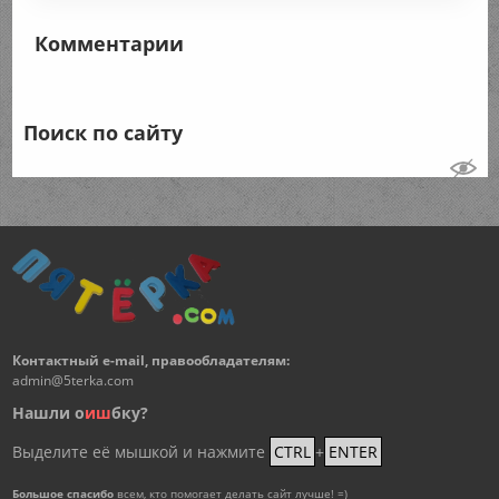
Комментарии
Поиск по сайту
Контактный e-mail, правообладателям:
admin@5terka.com
Нашли о
и
ш
бку?
Выделите её мышкой и нажмите
CTRL
+
ENTER
Большое спасибо
всем, кто помогает делать сайт лучше! =)