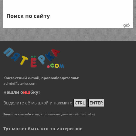
Поиск по сайту
Контактный e-mail, правообладателям:
admin@5terka.com
Нашли о
и
ш
бку?
Выделите её мышкой и нажмите
CTRL
+
ENTER
Большое спасибо
всем, кто помогает делать сайт лучше! =)
Тут может быть что-то интересное