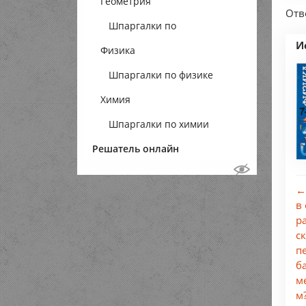
Геометрия
Отве
Шпаргалки по
И
Физика
геометрии
Шпаргалки по физике
Химия
Шпаргалки по химии
Решатель онлайн
←
в
р
с
п
б
м
м