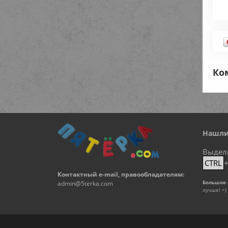
Ко
Нашли
Выдел
CTRL
Контактный e-mail, правообладателям:
Большое 
admin@5terka.com
лучше! =)