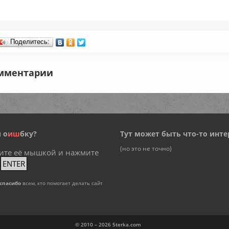
Поделитесь:
мментарии
 о
и
ш
бку?
Тут может быть что-то инте
(но это не точно)
ите её мышкой и нажмите
+
ENTER
спасибо
всем, кто помогает делать сайт
© 2010 – 2026
5terka.com