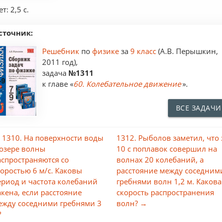
т: 2,5 с.
сточник:
Решебник
по
физике
за
9 класс
(А.В. Перышкин,
2011 год),
задача
№1311
к главе «
60. Колебательное движение
».
ВСЕ ЗАДАЧИ
 1310. На поверхности воды
1312. Рыболов заметил, что 
 озере волны
10 с поплавок совершил нa
аспространяются со
волнах 20 колебаний, а
коростью 6 м/с. Каковы
расстояние между соседним
ериод и частота колебаний
гребнями волн 1,2 м. Какова
акена, если расстояние
скорость распространения
ежду соседними гребнями 3
волн? →
?