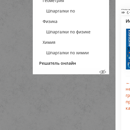
Геометрия
Шпаргалки по
И
Физика
геометрии
Шпаргалки по физике
Химия
Шпаргалки по химии
Решатель онлайн
←
н
г
п
к