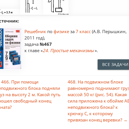
сточник:
Решебник
по
физике
за
7 класс
(А.В. Перышкин,
2011 год),
задача
№467
к главе «
24. Простые механизмы
».
ВСЕ ЗАДАЧИ
 466. При помощи
468. На подвижном блоке
еподвижного блока подняли
равномерно поднимают гру
руз на высоту 2 м. Какой путь
массой 50 кг (рис. 54). Какая
рошел свободный конец
сила приложена к обойме А
аната?
неподвижного блока? к
крючку С, к которому
привязан конец веревки? →