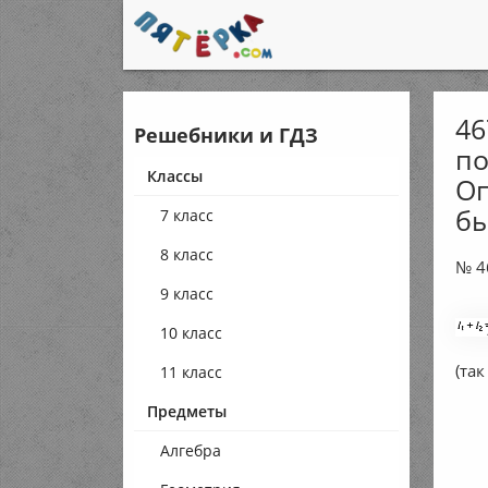
46
Решебники и ГДЗ
по
Классы
Оп
бы
7 класс
8 класс
№ 4
9 класс
10 класс
(так
11 класс
Предметы
Алгебра