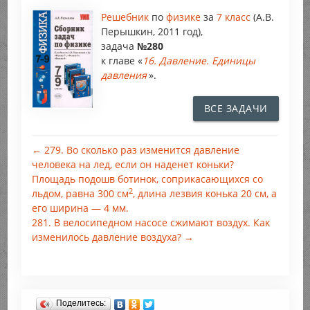
Решебник
по
физике
за
7 класс
(А.В.
Перышкин, 2011 год),
задача
№280
к главе «
16. Давление. Единицы
давления
».
ВСЕ ЗАДАЧИ
← 279. Во сколько раз изменится давление
человека на лед, если он наденет коньки?
Площадь подошв ботинок, соприкасающихся со
2
льдом, равна 300 см
, длина лезвия конька 20 см, а
его ширина — 4 мм.
281. В велосипедном насосе сжимают воздух. Как
изменилось давление воздуха? →
Поделитесь: