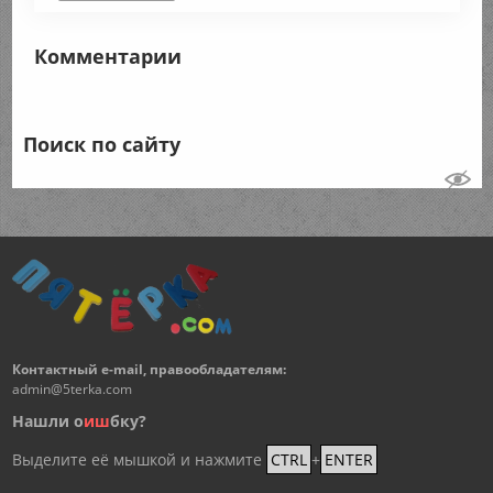
Комментарии
Поиск по сайту
Контактный e-mail, правообладателям:
admin@5terka.com
Нашли о
и
ш
бку?
Выделите её мышкой и нажмите
CTRL
+
ENTER