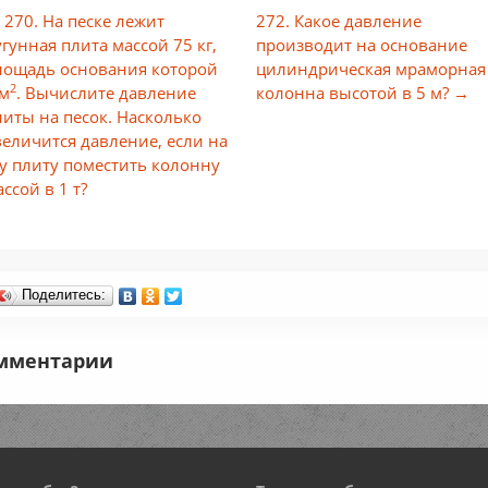
 270. На песке лежит
272. Какое давление
угунная плита массой 75 кг,
производит на основание
лощадь основания которой
цилиндрическая мраморная
2
 м
. Вычислите давление
колонна высотой в 5 м? →
литы на песок. Насколько
величится давление, если на
ту плиту поместить колонну
ссой в 1 т?
Поделитесь:
мментарии