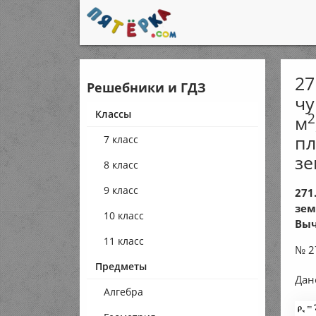
27
Решебники и ГДЗ
чу
Классы
2
м
пл
7 класс
зе
8 класс
9 класс
271
зем
10 класс
Выч
11 класс
№ 2
Предметы
Дан
Алгебра