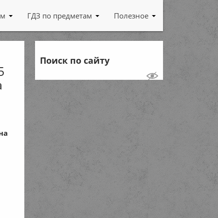
ам
ГДЗ по предметам
Полезное
Поиск по сайту
5
а
на