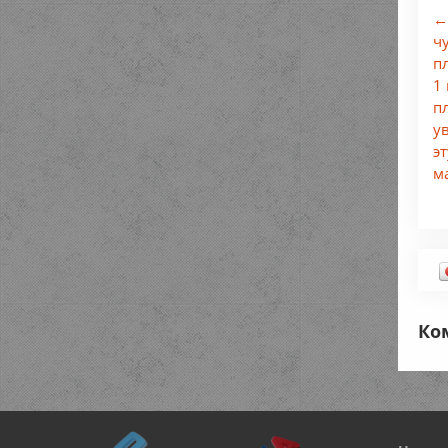
←
ч
п
1
п
у
э
ма
Ко