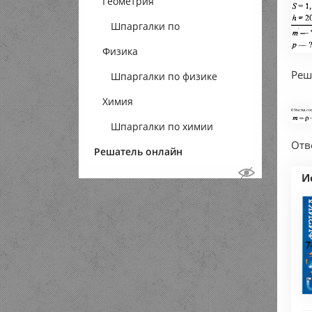
Геометрия
Шпаргалки по
Физика
геометрии
Реш
Шпаргалки по физике
Химия
Шпаргалки по химии
Отве
Решатель онлайн
И