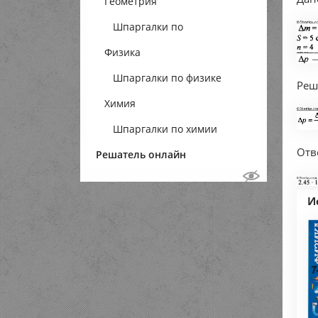
Геометрия
Шпаргалки по
Физика
геометрии
Шпаргалки по физике
Реш
Химия
Шпаргалки по химии
Отв
Решатель онлайн
И