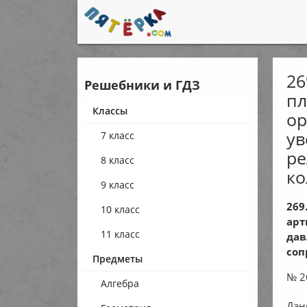
26
Решебники и ГДЗ
пл
Классы
ор
ув
7 класс
ре
8 класс
ко
9 класс
269
10 класс
арт
11 класс
дав
соп
Предметы
№ 2
Алгебра
Дан