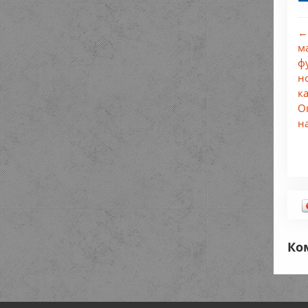
←
м
ф
н
к
О
н
Ко