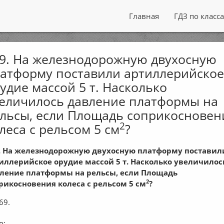
Главная
ГДЗ по класс
9. На железнодорожную двухосную
атформу поставили артиллерийско
удие массой 5 т. Насколько
еличилось давление платформы на
льсы, если Площадь соприкосновен
2
леса с рельсом 5 см
?
. На железнодорожную двухосную платформу поставил
иллерийское орудие массой 5 т. Насколько увеличилос
ление платформы на рельсы, если Площадь
2
рикосновения колеса с рельсом 5 см
?
69.
о: