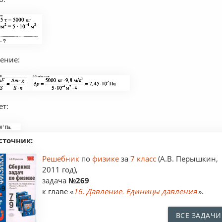
ение:
ет:
сточник:
Решебник
по
физике
за
7 класс
(А.В. Перышкин,
2011 год),
задача
№269
к главе «
16. Давление. Единицы давления
».
ВСЕ ЗАДАЧИ