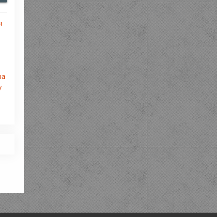
я
ь
на
у