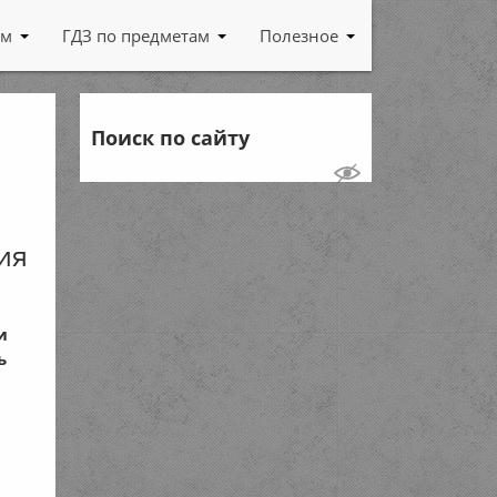
ам
ГДЗ по предметам
Полезное
Поиск по сайту
е
ия
и
ь