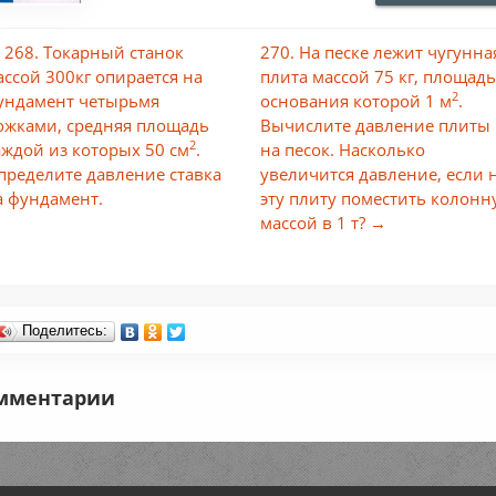
 268. Токарный станок
270. На песке лежит чугунна
ассой 300кг опирается на
плита массой 75 кг, площад
2
ундамент четырьмя
основания которой 1 м
.
ожками, средняя площадь
Вычислите давление плиты
2
аждой из которых 50 см
.
на песок. Насколько
пределите давление ставка
увеличится давление, если 
а фундамент.
эту плиту поместить колонн
массой в 1 т? →
Поделитесь:
мментарии