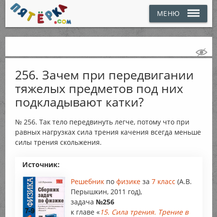
МЕНЮ
256. Зачем при передвигании
тяжелых предметов под них
подкладывают катки?
№ 256. Так тело передвинуть легче, потому что при
равных нагрузках сила трения качения всегда меньше
силы трения скольжения.
Источник:
Решебник
по
физике
за
7 класс
(А.В.
Перышкин, 2011 год),
задача
№256
к главе «
15. Сила трения. Трение в