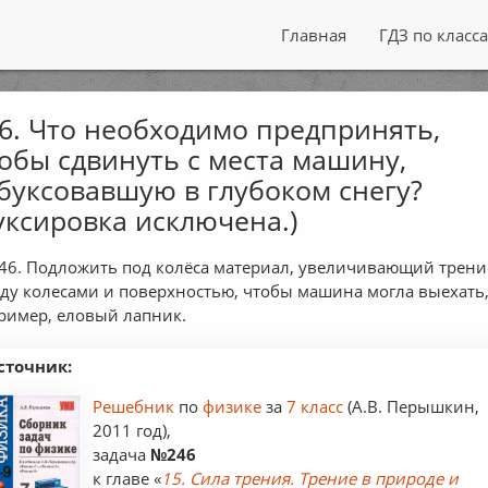
Главная
ГДЗ по класс
6. Что необходимо предпринять,
обы сдвинуть с места машину,
буксовавшую в глубоком снегу?
уксировка исключена.)
46. Подложить под колёса материал, увеличивающий трени
ду колесами и поверхностью, чтобы машина могла выехать
ример, еловый лапник.
сточник:
Решебник
по
физике
за
7 класс
(А.В. Перышкин,
2011 год),
задача
№246
к главе «
15. Сила трения. Трение в природе и