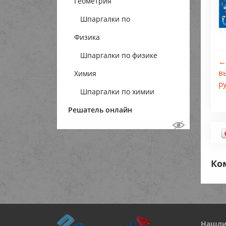
Геометрия
Шпаргалки по
Физика
геометрии
Шпаргалки по физике
←
в
Химия
р
Шпаргалки по химии
Решатель онлайн
Ко
Нашли