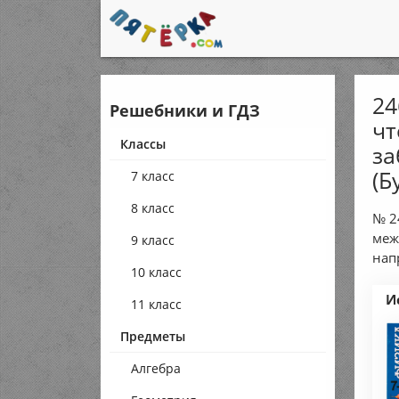
24
Решебники и ГДЗ
чт
Классы
за
(Б
7 класс
8 класс
№ 2
меж
9 класс
нап
10 класс
И
11 класс
Предметы
Алгебра