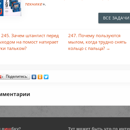
технике
».
ВСЕ ЗАДАЧИ
 245. Зачем штангист перед
247. Почему пользуются
ыходом на помост натирает
мылом, когда трудно снять
уки тальком?
кольцо с пальца? →
Поделитесь:
мментарии
 о
и
ш
бку?
Тут может быть что-то инте