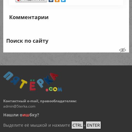
Комментарии
Поиск по сайту
Контактный e-mail, правообладателям:
admin@5terka.com
Нашли о
и
ш
бку?
Выделите её мышкой и нажмите
CTRL
+
ENTER