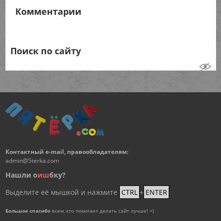
Комментарии
Поиск по сайту
Контактный e-mail, правообладателям:
admin@5terka.com
Нашли о
и
ш
бку?
Выделите её мышкой и нажмите
CTRL
+
ENTER
Большое спасибо
всем, кто помогает делать сайт лучше! =)