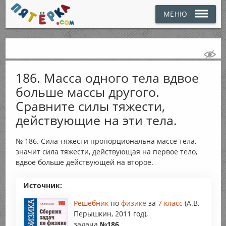
МЕНЮ
186. Масса одного тела вдвое
больше массы другого.
Сравните силы тяжести,
действующие на эти тела.
№ 186. Сила тяжести пропорциональна массе тела,
значит сила тяжести, действующая на первое тело,
вдвое больше действующей на второе.
Источник:
Решебник
по
физике
за
7 класс
(А.В.
Перышкин, 2011 год),
задача
№186