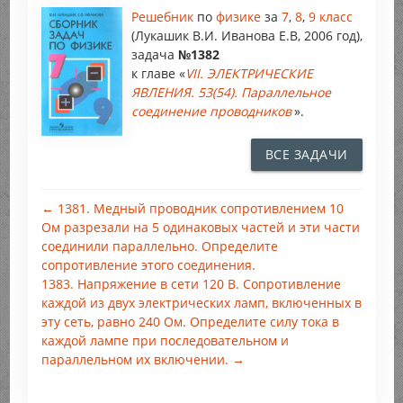
Решебник
по
физике
за
7
,
8
,
9 класс
(Лукашик В.И. Иванова Е.В, 2006 год),
задача
№1382
к главе «
VII. ЭЛЕКТРИЧЕСКИЕ
ЯВЛЕНИЯ. 53(54). Параллельное
соединение проводников
».
ВСЕ ЗАДАЧИ
← 1381. Медный проводник сопротивлением 10
Ом разрезали на 5 одинаковых частей и эти части
соединили параллельно. Определите
сопротивление этого соединения.
1383. Напряжение в сети 120 В. Сопротивление
каждой из двух электрических ламп, включенных в
эту сеть, равно 240 Ом. Определите силу тока в
каждой лампе при последовательном и
параллельном их включении. →