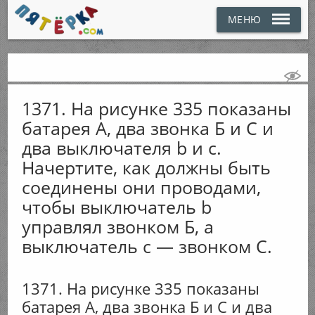
МЕНЮ
1371. На рисунке 335 показаны
батарея А, два звонка Б и С и
два выключателя b и с.
Начертите, как должны быть
соединены они проводами,
чтобы выключатель b
управлял звонком Б, а
выключатель с — звонком С.
1371. На рисунке 335 показаны
батарея А, два звонка Б и С и два