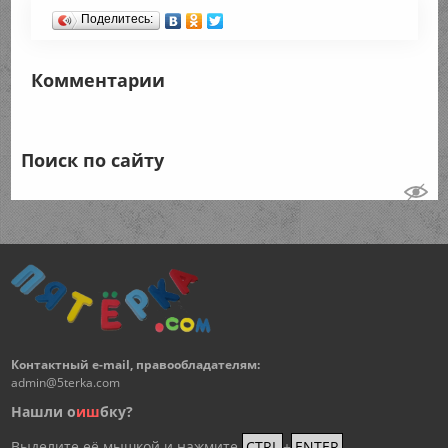
Поделитесь:
Комментарии
Поиск по сайту
Контактный e-mail, правообладателям:
admin@5terka.com
Нашли о
и
ш
бку?
Выделите её мышкой и нажмите
CTRL
+
ENTER