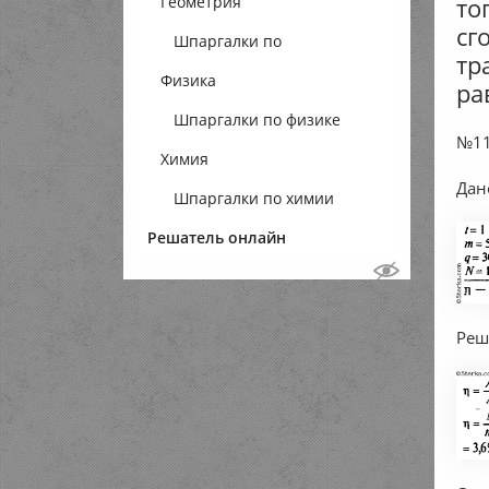
то
Геометрия
сг
Шпаргалки по
тр
Физика
геометрии
ра
Шпаргалки по физике
№11
Химия
Дан
Шпаргалки по химии
Решатель онлайн
Реш