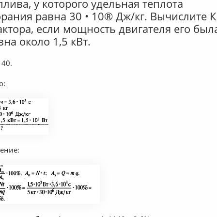
плива, у которого удельная теплота
орания равна 30 • 10® Дж/кг. Вычислите 
актора, если мощность двигателя его был
вна около 1,5 кВт.
40.
о:
ение: