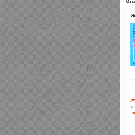
Отв
И
←
н
д
с
о