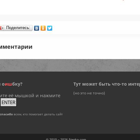
Поделитесь:
мментарии
 о
и
ш
бку?
Тут может быть что-то инте
(но это не точно)
ите её мышкой и нажмите
+
ENTER
спасибо
всем, кто помогает делать сайт
© 2010 – 2026
5terka.com