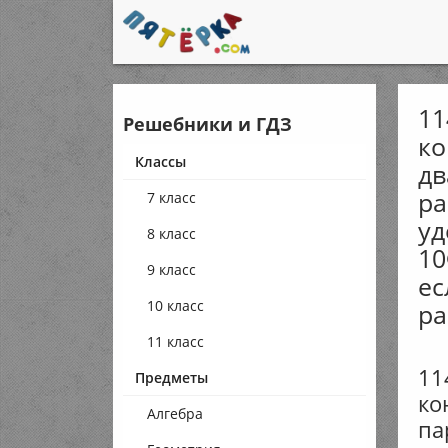
11
Решебники и ГДЗ
ко
Классы
дв
ра
7 класс
уд
8 класс
10
9 класс
ес
10 класс
ра
11 класс
11
Предметы
ко
Алгебра
па