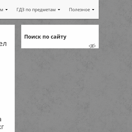
ам
ГДЗ по предметам
Полезное
Поиск по сайту
ел
а
кг