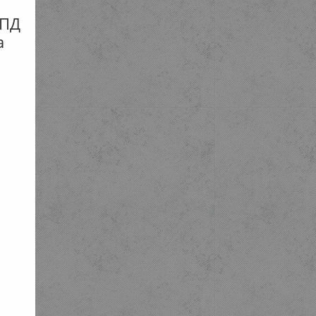
КПД
а