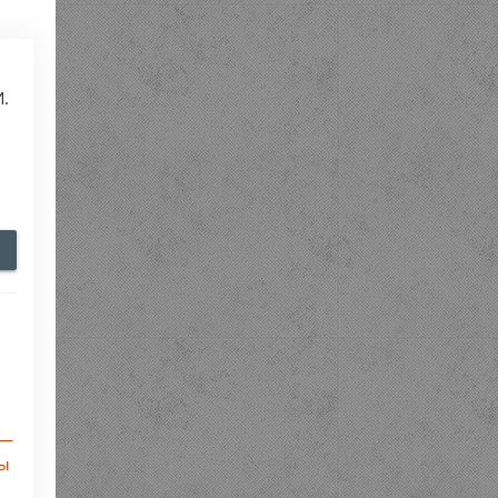
И.
и
 —
ны
→