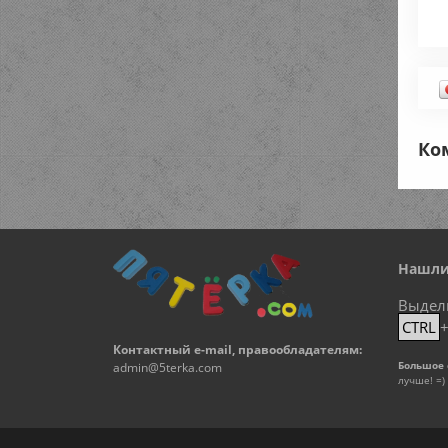
Ко
Нашли
Выдел
CTRL
Контактный e-mail, правообладателям:
Большое 
admin@5terka.com
лучше! =)