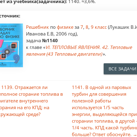
ет из учебника(задачника):
1140. ≈3,6%.
сточник:
Решебник
по
физике
за
7
,
8
,
9 класс
(Лукашик В.
Иванова Е.В, 2006 год),
задача
№1140
к главе «
VI. ТЕПЛОВЫЕ ЯВЛЕНИЯ. 42. Тепловые
явления (43 Тепловые двигатели)
».
ВСЕ ЗАДАЧИ
 1139. Отражается ли
1141. В одной из паровых
еполное сгорание топлива в
турбин для совершения
вигателе внутреннего
полезной работы
горания на его КПД; на
используется 1/5 часть
кружающей среде?
энергии, выделяющейся пр
сгорании топлива, в другой
1/4 часть. КПД какой турби
больше? Ответ обоснуйте. 