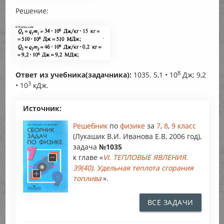
Решение:
8
Ответ из учебника(задачника):
1035. 5,1 • 10
Дж; 9,2
3
• 10
кДж.
Источник:
Решебник
по
физике
за
7
,
8
,
9 класс
(Лукашик В.И. Иванова Е.В, 2006 год),
задача
№1035
к главе «
VI. ТЕПЛОВЫЕ ЯВЛЕНИЯ.
39(40). Удельная теплота сгорания
топлива
».
ВСЕ ЗАДАЧИ