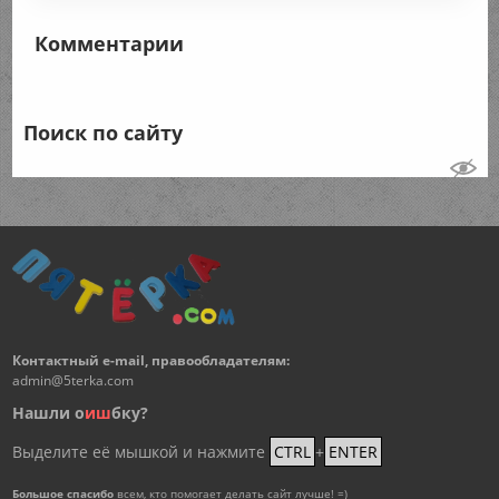
Комментарии
Поиск по сайту
Контактный e-mail, правообладателям:
admin@5terka.com
Нашли о
и
ш
бку?
Выделите её мышкой и нажмите
CTRL
+
ENTER
Большое спасибо
всем, кто помогает делать сайт лучше! =)