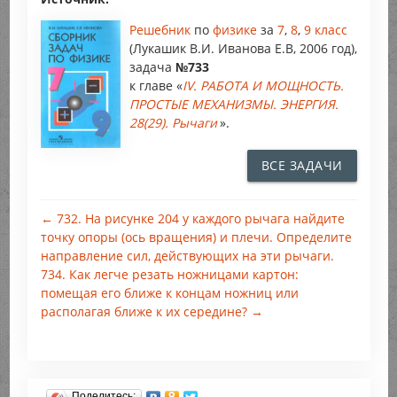
Решебник
по
физике
за
7
,
8
,
9 класс
(Лукашик В.И. Иванова Е.В, 2006 год),
задача
№733
к главе «
IV. РАБОТА И МОЩНОСТЬ.
ПРОСТЫЕ МЕХАНИЗМЫ. ЭНЕРГИЯ.
28(29). Рычаги
».
ВСЕ ЗАДАЧИ
← 732. На рисунке 204 у каждого рычага найдите
точку опоры (ось вращения) и плечи. Определите
направление сил, действующих на эти рычаги.
734. Как легче резать ножницами картон:
помещая его ближе к концам ножниц или
располагая ближе к их середине? →
Поделитесь: