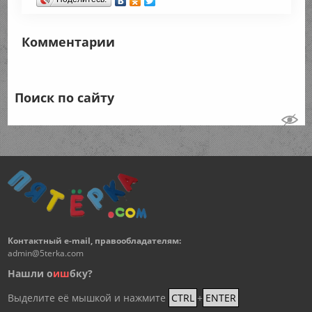
Комментарии
Поиск по сайту
Контактный e-mail, правообладателям:
admin@5terka.com
Нашли о
и
ш
бку?
Выделите её мышкой и нажмите
CTRL
+
ENTER