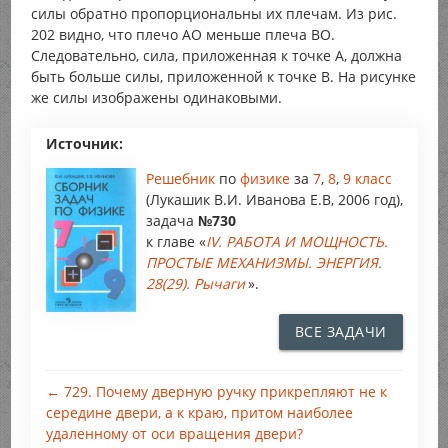
силы обратно пропорциональны их плечам. Из рис.
202 видно, что плечо AO меньше плеча ВО.
Следовательно, сила, приложенная к точке А, должна
быть больше силы, приложенной к точке B. На рисунке
же силы изображены одинаковыми.
Источник:
Решебник
по
физике
за
7
,
8
,
9 класс
(Лукашик В.И. Иванова Е.В, 2006 год),
задача
№730
к главе «
IV. РАБОТА И МОЩНОСТЬ.
ПРОСТЫЕ МЕХАНИЗМЫ. ЭНЕРГИЯ.
28(29). Рычаги
».
ВСЕ ЗАДАЧИ
← 729. Почему дверную ручку прикрепляют не к
середине двери, а к краю, притом наиболее
удаленному от оси вращения двери?